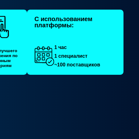
С использованием
платформы:
1 час
лучшего
ения по
1 специалист
нным
~100 поставщиков
ериям