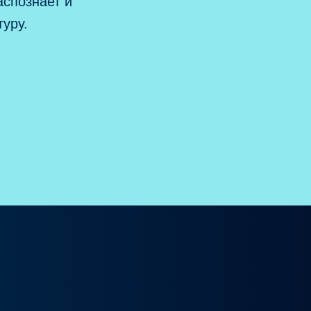
спознает и
уру.