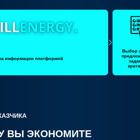
Выбор 
предлож
ка информации платформой
зада
крит
КАЗЧИКА
У ВЫ ЭКОНОМИТЕ